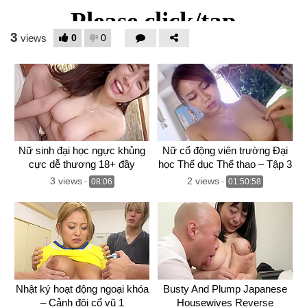
3
0
0
views
Nữ sinh đại học ngực khủng
Nữ cổ động viên trường Đại
cực dễ thương 18+ đầy
học Thể dục Thể thao – Tập 3
quyến rũ đã xuất hiện!
3 views
2 views
-
08:06
-
01:50:58
Nhật ký hoạt động ngoại khóa
Busty And Plump Japanese
– Cảnh đội cổ vũ 1
Housewives Reverse