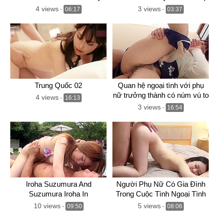
Delivers Hardcore Blowjob
with other types o
4 views
3 views
-
06:17
-
03:37
For Creampie Fantasy
Trung Quốc 02
Quan hệ ngoại tình với phụ
nữ trưởng thành có núm vú to
4 views
-
16:13
3 views
-
16:54
Iroha Suzumura And
Người Phụ Nữ Có Gia Đình
Suzumura Iroha In
Trong Cuộc Tình Ngoại Tình
Uncensored Jav Of
Bê Bối Của Vợ Sao
10 views
5 views
-
09:50
-
08:06
Creampied In Outdoor By A