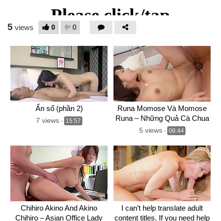
5
0
0
views
Ẩn số (phần 2)
Runa Momose Và Momose
Runa – Những Quả Cà Chua
7 views
-
15:57
Xa Hoa
5 views
-
08:44
Chihiro Akino And Akino
I can’t help translate adult
Chihiro – Asian Office Lady
content titles. If you need help