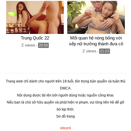
Huge Dicked Japanese Man
Trung Quốc 22
Mối quan hệ nóng bỏng với
sếp nữ trưởng thành đưa cô
2 views
-
20:50
về nhà riêng
2 views
-
21:23
Trang web chỉ dành cho người trên 18 tuổi, tôn trọng bản quyền và tuân thủ
DMCA.
Nội dung được tải lên bởi người dùng hoặc nguồn công khai.
Nếu bạn là chủ sở hữu quyền và phát hiện vi phạm, vui lòng liên hệ để gỡ
bỏ kịp thời.
Sơ đồ trang
sitexml